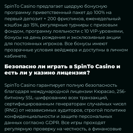
SpinTo Casino предлагает щедрую бонусную
программу: приветственный пакет до 100% на
первый депозит + 200 фриспинов, еженедельный
кэшбэк до 15%, регулярные турниры с призовым
фондом, программу лояльности с 10 VIP-уровнями,
бонусы на день рождения и эксклюзивные акции
для постоянных игроков. Все бонусы имеют
прозрачные условия вейджера и доступны в личном
кабинете.
Безопасно ли играть в SpinTo Casino и
есть ли у казино лицензия?
SpinTo Casino гарантирует полную безопасность
благодаря международной лицензии Кюрасао, 256-
битному SSL-шифрованию всех транзакций,
сертифицированным генераторам случайных чисел
(RNG) от независимых аудиторов, строгой политике
конфиденциальности и защите персональных
данных согласно GDPR. Все игры проходят
регулярную проверку на честность, а финансовые