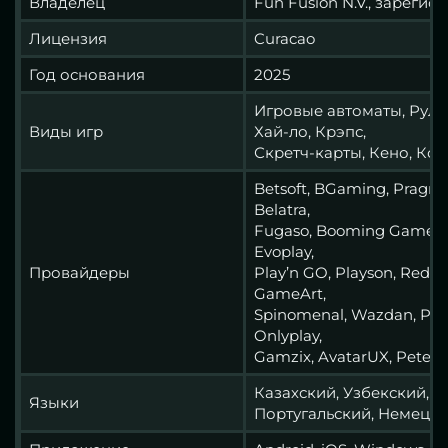
Владелец
Fun Fusion N.V., зареги
Лицензия
Curacao
Год основания
2025
Игровые автоматы, Рулет
Виды игр
Хай-ло, Крэпс,
Скретч-карты, Кено, Кос
Betsoft, BGaming, Pragma
Belatra,
Fugaso, Booming Games, M
Evoplay,
Провайдеры
Play’n GO, Playson, Red T
GameArt,
Spinomenal, Wazdan, Plat
Onlyplay,
Gamzix, AvatarUX, Peter 
Казахский, Узбекский, 
Языки
Португальский, Немецки