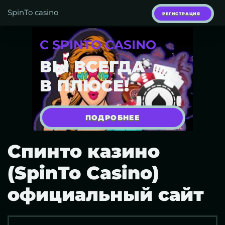
SpinTo casino
РЕГИСТРАЦИЯ
C SPINTO CASINO
ВЫ ВСЕГДА
В ПЛЮСЕ!
ПОДРОБНЕЕ
Спинто казино
(SpinTo Casino)
официальный сайт