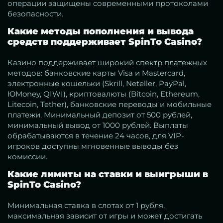
операции защищены современными протоколами
безопасности.
Какие методы пополнения и вывода
средств поддерживает SpinTo Casino?
Казино поддерживает широкий спектр платежных
методов: банковские карты Visa и Mastercard,
электронные кошельки (Skrill, Neteller, PayPal,
ЮMoney, QIWI), криптовалюты (Bitcoin, Ethereum,
Litecoin, Tether), банковские переводы и мобильные
платежи. Минимальный депозит от 500 рублей,
минимальный вывод от 1000 рублей. Выплаты
обрабатываются в течение 24 часов, для VIP-
игроков доступны мгновенные выводы без
комиссии.
Какие лимиты на ставки и выигрыши в
SpinTo Casino?
Минимальная ставка в слотах от 1 рубля,
максимальная зависит от игры и может достигать