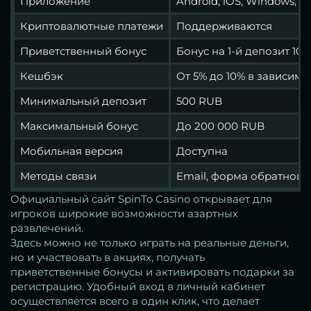
Приложение
Android, iOS, Windows, 
Криптовалютные платежи
Поддерживаются
Приветственный бонус
Бонус на 1-й депозит 100
Кешбэк
От 5% до 10% в зависимо
Минимальный депозит
500 RUB
Максимальный бонус
До 200 000 RUB
Мобильная версия
Доступна
Методы связи
Email, форма обратной с
Официальный сайт SpinTo Casino открывает для
игроков широкие возможности азартных
развлечений.
Здесь можно не только играть на реальные деньги,
но и участвовать в акциях, получать
приветственные бонусы и активировать подарки за
регистрацию. Удобный вход в личный кабинет
осуществляется всего в один клик, что делает