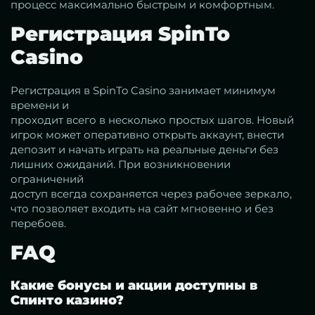
процесс максимально быстрым и комфортным.
Регистрация SpinTo
Casino
Регистрация в SpinTo Casino занимает минимум
времени и
проходит всего в несколько простых шагов. Новый
игрок может оперативно открыть аккаунт, внести
депозит и начать играть на реальные деньги без
лишних ожиданий. При возникновении
ограничений
доступ всегда сохраняется через рабочее зеркало,
что позволяет входить на сайт мгновенно и без
перебоев.
FAQ
Какие бонусы и акции доступны в
Спинто казино?